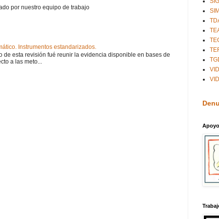
SI
do por nuestro equipo de trabajo
SI
TD
TE
TE
tico. Instrumentos estandarizados.
TE
 de esta revisión fué reunir la evidencia disponible en bases de
TG
cto a las meto...
VI
VI
Denu
Apoyo
Trabaj