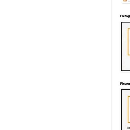
C
Picto
Picto