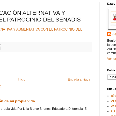
Datos
ACIÓN ALTERNATIVA Y
EL PATROCINIO DEL SENADIS
NATIVA Y AUMENTATIVA CON EL PATROCINIO DEL
Ap
Equipo
la per
Autist
comun
Ver to
Publi
Inicio
Entrada antigua
)
Etique
afi
ón de mi propia vida
AP
AS
 propia vida Por Lilia Siervo Briones. Educadora Diferencial El
CA