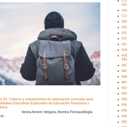
CO
AU
con
CU
DE
DO
EN
FO
GU
HA
HI
PE
IN
MA
Mat
MU
NO
PE
to 83: Criterios y orientaciones de adecuación curricular para
PE
sidades Educativas Especiales de Educación Parvularia y
PR
ásica
PR
ic Vergara, Alumna Fonoaudilogía
í...
PR
RE