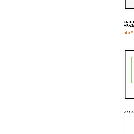
ESTE 
ARAS
http:/
2 de A