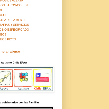
GNOS DE ALERTA
MON BARON-COHEN
AH
ACCH
ORÍA DE LA MENTE
RAPIAS Y SERVICIOS
D NO ESPECIFICADO
DEOS
DEOS PICTO
nciar abuso
 Autismo Chile EPAA
o colaborativo con las Familias