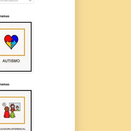
omentarios
gramas
gramas