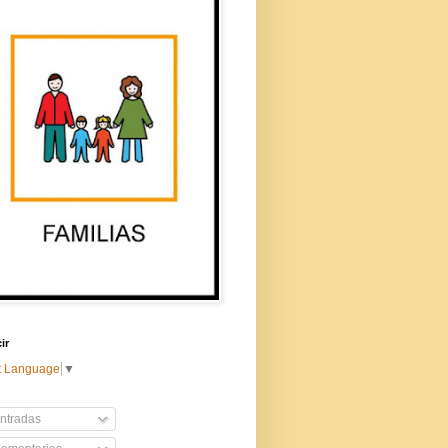
ir
t Language
▼
ntradas