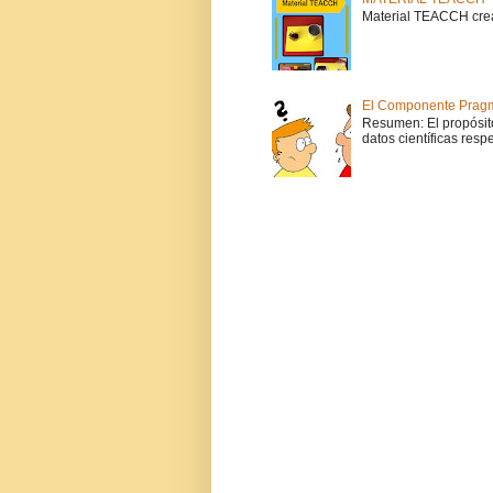
Material TEACCH crea
El Componente Pragmá
Resumen: El propósito
datos científicas respe